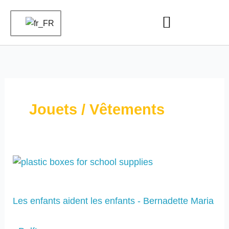
Aller
au
contenu
Jouets / Vêtements
Les
enfants
aident
les
Les enfants aident les enfants - Bernadette Maria
enfants
-