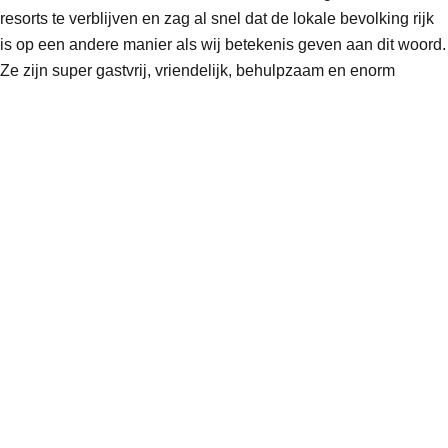
resorts te verblijven en zag al snel dat de lokale bevolking rijk
is op een andere manier als wij betekenis geven aan dit woord.
Ze zijn super gastvrij, vriendelijk, behulpzaam en enorm
dankbaar, dit alles terwijl ze pijnlijk genoeg zelf soms geen
geld hebben voor bijvoorbeeld eten, kleding of schoolspullen
voor de kinderen.
Kim nam zich voor om elke keer wanneer ze naar de
Dominicaanse Republiek reisde iets mee te nemen voor de
lokale bevolking; toiletspullen, potloden, kleurboeken, schriften,
kleding – alles wat maar mee kon in die koffer.
In 2022 is, een deel van, het eiland getroffen door orkaan
Fiona, Kim twijfelde geen moment en heeft toen een steunactie
op touw gezet. Ze moest iets doen. Van het ingezamelde geld
is voedsel gekocht (en bereid) voor de getroffen gezinnen, zijn
bouwmaterialen gekocht om de huisjes weer op te knappen en