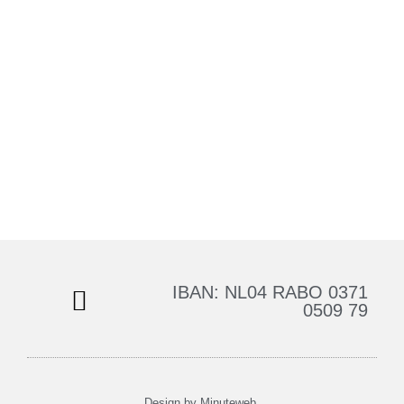
IBAN: NL04 RABO 0371
0509 79
Cookie Verklaring
Privacy Verklaring
Design by Minuteweb.