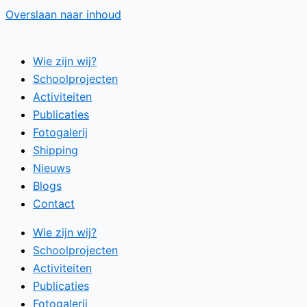
Overslaan naar inhoud
Wie zijn wij?
Schoolprojecten
Activiteiten
Publicaties
Fotogalerij
Shipping
Nieuws
Blogs
Contact
Wie zijn wij?
Schoolprojecten
Activiteiten
Publicaties
Fotogalerij