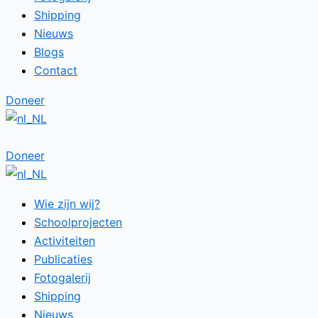
Shipping
Nieuws
Blogs
Contact
Doneer
Doneer
Wie zijn wij?
Schoolprojecten
Activiteiten
Publicaties
Fotogalerij
Shipping
Nieuws